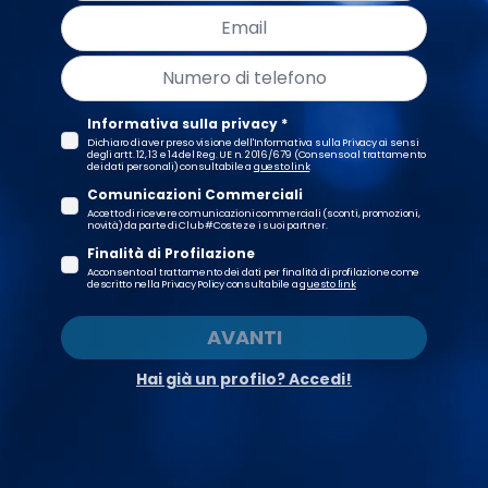
Informativa sulla privacy *
Dichiaro di aver preso visione dell'Informativa sulla Privacy ai sensi
degli artt. 12, 13 e 14 del Reg. UE n. 2016/679 (Consenso al trattamento
dei dati personali) consultabile a
questo link
Comunicazioni Commerciali
Accetto di ricevere comunicazioni commerciali (sconti, promozioni,
novità) da parte di Club #Costez e i suoi partner.
Finalità di Profilazione
Acconsento al trattamento dei dati per finalità di profilazione come
descritto nella Privacy Policy consultabile a
questo link
AVANTI
Hai già un profilo? Accedi!